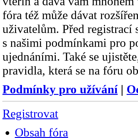
vteřin a dává vám mnohem v
fóra též může dávat rozšíř
uživatelům. Před registrací s
s našimi podmínkami pro pou
ujednáními. Také se ujistěte,
pravidla, která se na fóru ob
Podmínky pro užívání
|
O
Registrovat
Obsah fóra