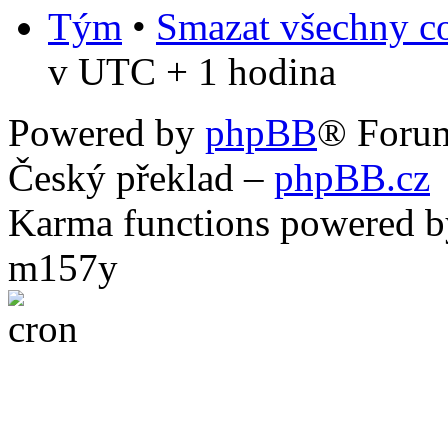
Tým
•
Smazat všechny co
v UTC + 1 hodina
Powered by
phpBB
® Foru
Český překlad –
phpBB.cz
Karma functions powered
m157y