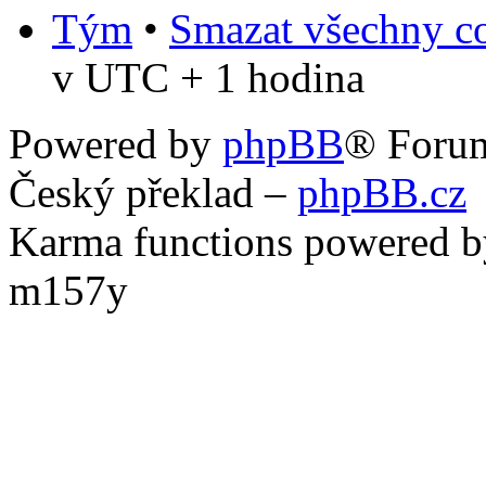
Tým
•
Smazat všechny co
v UTC + 1 hodina
Powered by
phpBB
® Foru
Český překlad –
phpBB.cz
Karma functions powered
m157y