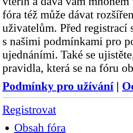
vteřin a dává vám mnohem v
fóra též může dávat rozšíř
uživatelům. Před registrací s
s našimi podmínkami pro pou
ujednáními. Také se ujistěte,
pravidla, která se na fóru ob
Podmínky pro užívání
|
O
Registrovat
Obsah fóra