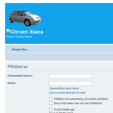
Fórum Citroën Xsara
Obsah fóra
Přihlásit se
Uživatelské jméno:
Heslo:
Zapomněl(a) jsem heslo
Znovu poslat aktivační e-mail
Přihlásit mě automaticky při každé návštěvě
Skrýt můj online stav pro toto přihlášení
Použít MultiLogin
Co je to MultiLogin?