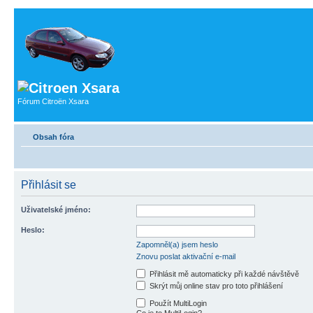
Fórum Citroën Xsara
Obsah fóra
Přihlásit se
Uživatelské jméno:
Heslo:
Zapomněl(a) jsem heslo
Znovu poslat aktivační e-mail
Přihlásit mě automaticky při každé návštěvě
Skrýt můj online stav pro toto přihlášení
Použít MultiLogin
Co je to MultiLogin?