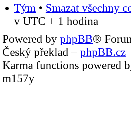
Tým
•
Smazat všechny co
v UTC + 1 hodina
Powered by
phpBB
® Foru
Český překlad –
phpBB.cz
Karma functions powered
m157y