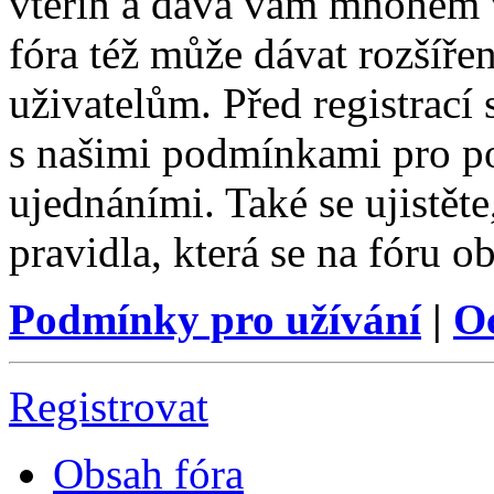
vteřin a dává vám mnohem v
fóra též může dávat rozšíř
uživatelům. Před registrací s
s našimi podmínkami pro pou
ujednáními. Také se ujistěte,
pravidla, která se na fóru ob
Podmínky pro užívání
|
O
Registrovat
Obsah fóra