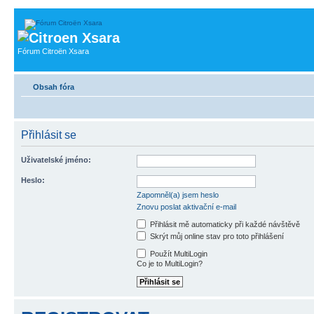
Fórum Citroën Xsara
Obsah fóra
Přihlásit se
Uživatelské jméno:
Heslo:
Zapomněl(a) jsem heslo
Znovu poslat aktivační e-mail
Přihlásit mě automaticky při každé návštěvě
Skrýt můj online stav pro toto přihlášení
Použít MultiLogin
Co je to MultiLogin?