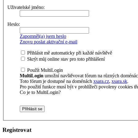
Uživatelské jméno:
Heslo:
Zapomněl(a) jsem heslo
Znovu poslat aktivační e-mail
Přihlásit mě automaticky při každé návštěvě
Skrýt můj online stav pro toto přihlášení
Použít MultiLogin
MultiLogin
umožní navštěvovat fórum na různých doménách 
Toto fórum je dostupné na doménách
xsara.cz
,
xsara.sk
.
Pro použití funkce musí být v prohlížeči povoleny cookies tře
Co je to MultiLogin?
Registrovat