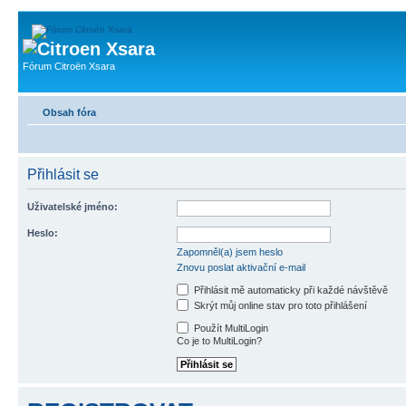
Fórum Citroën Xsara
Obsah fóra
Přihlásit se
Uživatelské jméno:
Heslo:
Zapomněl(a) jsem heslo
Znovu poslat aktivační e-mail
Přihlásit mě automaticky při každé návštěvě
Skrýt můj online stav pro toto přihlášení
Použít MultiLogin
Co je to MultiLogin?