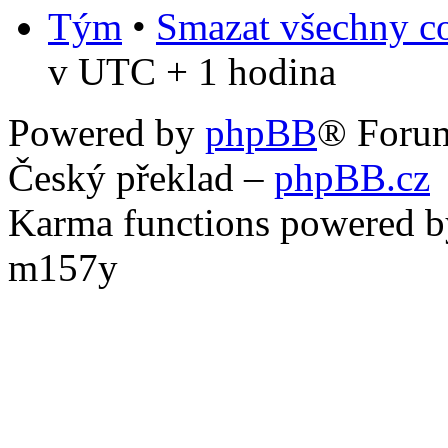
Tým
•
Smazat všechny co
v UTC + 1 hodina
Powered by
phpBB
® Foru
Český překlad –
phpBB.cz
Karma functions powered
m157y