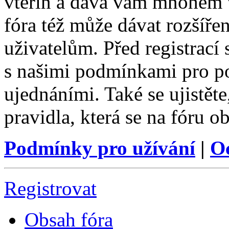
vteřin a dává vám mnohem v
fóra též může dávat rozšíř
uživatelům. Před registrací s
s našimi podmínkami pro pou
ujednáními. Také se ujistěte,
pravidla, která se na fóru ob
Podmínky pro užívání
|
O
Registrovat
Obsah fóra