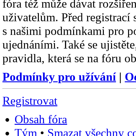
fóra též může dávat rozšíř
uživatelům. Před registrací s
s našimi podmínkami pro pou
ujednáními. Také se ujistěte,
pravidla, která se na fóru ob
Podmínky pro užívání
|
O
Registrovat
Obsah fóra
Tým
•
Smazat všechny co