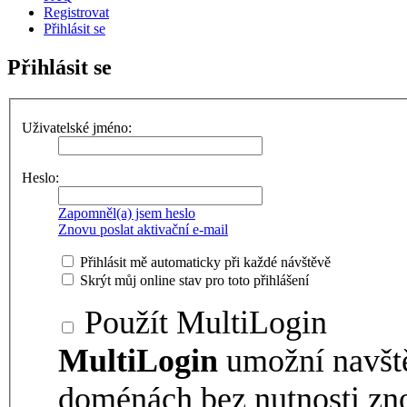
Registrovat
Přihlásit se
Přihlásit se
Uživatelské jméno:
Heslo:
Zapomněl(a) jsem heslo
Znovu poslat aktivační e-mail
Přihlásit mě automaticky při každé návštěvě
Skrýt můj online stav pro toto přihlášení
Použít MultiLogin
MultiLogin
umožní navšt
doménách bez nutnosti zno