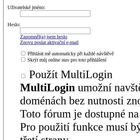
Uživatelské jméno:
Heslo:
Zapomněl(a) jsem heslo
Znovu poslat aktivační e-mail
Přihlásit mě automaticky při každé návštěvě
Skrýt můj online stav pro toto přihlášení
Použít MultiLogin
MultiLogin
umožní navšt
doménách bez nutnosti zno
Toto fórum je dostupné 
Pro použití funkce musí b
třetí strany.