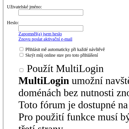
Uživatelské jméno:
Heslo:
Zapomněl(a) jsem heslo
Znovu poslat aktivační e-mail
Přihlásit mě automaticky při každé návštěvě
Skrýt můj online stav pro toto přihlášení
Použít MultiLogin
MultiLogin
umožní navšt
doménách bez nutnosti zno
Toto fórum je dostupné 
Pro použití funkce musí b
třetí strany.