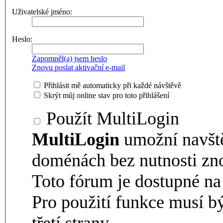
Uživatelské jméno:
Heslo:
Zapomněl(a) jsem heslo
Znovu poslat aktivační e-mail
Přihlásit mě automaticky při každé návštěvě
Skrýt můj online stav pro toto přihlášení
Použít MultiLogin
MultiLogin
umožní navšt
doménách bez nutnosti zno
Toto fórum je dostupné 
Pro použití funkce musí b
třetí strany.