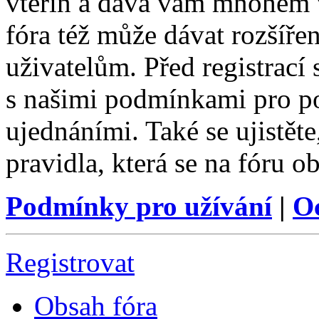
vteřin a dává vám mnohem v
fóra též může dávat rozšíř
uživatelům. Před registrací s
s našimi podmínkami pro pou
ujednáními. Také se ujistěte,
pravidla, která se na fóru ob
Podmínky pro užívání
|
O
Registrovat
Obsah fóra