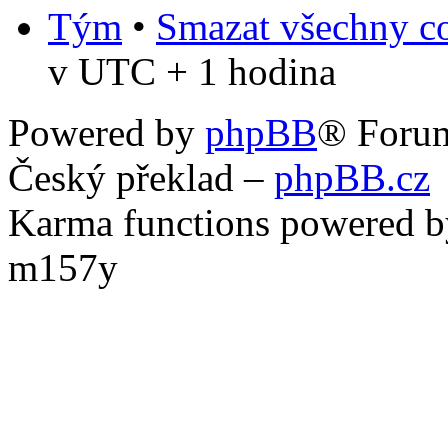
Tým
•
Smazat všechny co
v UTC + 1 hodina
Powered by
phpBB
® Foru
Český překlad –
phpBB.cz
Karma functions powered
m157y