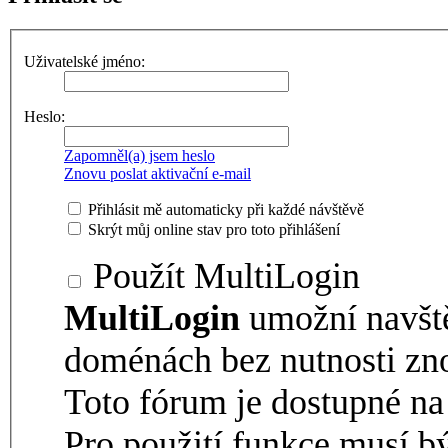
Uživatelské jméno:
Heslo:
Zapomněl(a) jsem heslo
Znovu poslat aktivační e-mail
Přihlásit mě automaticky při každé návštěvě
Skrýt můj online stav pro toto přihlášení
Použít MultiLogin
MultiLogin
umožní navšt
doménách bez nutnosti zno
Toto fórum je dostupné 
Pro použití funkce musí b