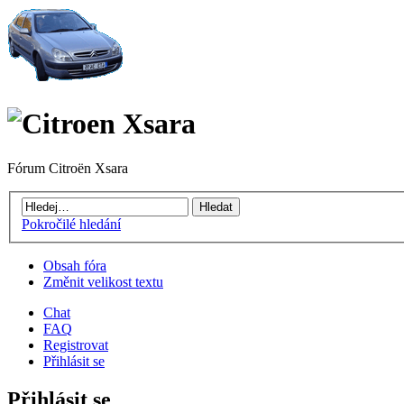
Fórum Citroën Xsara
Pokročilé hledání
Obsah fóra
Změnit velikost textu
Chat
FAQ
Registrovat
Přihlásit se
Přihlásit se