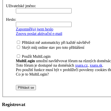
Uživatelské jméno:
Heslo:
Zapomněl(a) jsem heslo
Znovu poslat aktivační e-mail
Přihlásit mě automaticky při každé návštěvě
Skrýt můj online stav pro toto přihlášení
Použít MultiLogin
MultiLogin
umožní navštěvovat fórum na různých doménách 
Toto fórum je dostupné na doménách
xsara.cz
,
xsara.sk
.
Pro použití funkce musí být v prohlížeči povoleny cookies tře
Co je to MultiLogin?
Registrovat