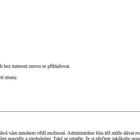
bez nutnosti znovu se přihlašovat.
tí strany.
 a dává vám mnohem větší možnosti. Administrátor fóra též může dávat r
ími pravidly a ujednáními. Také se ujistěte, že si přečtete jakákoliv prav