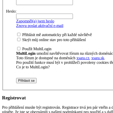
Heslo:
Zapomněl(a) jsem heslo
Znovu poslat aktivační e-mail
Přihlásit mě automaticky při každé návštěvě
Skrýt můj online stav pro toto přihlášení
Použít MultiLogin
MultiLogin
umožní navštěvovat fórum na různých doménách 
Toto fórum je dostupné na doménách
xsara.cz
,
xsara.sk
.
Pro použití funkce musí být v prohlížeči povoleny cookies tře
Co je to MultiLogin?
Registrovat
Pro přihlášení musíte být registrován. Registrace trvá jen pár vteřin
ujistěte, že jste se obeznámili s našimi podmínkami pro použití a s dalš