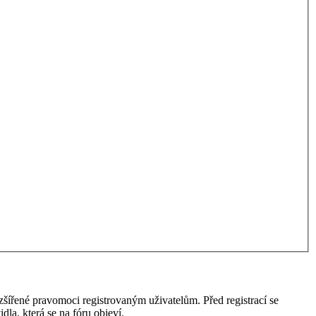
ozšířené pravomoci registrovaným uživatelům. Před registrací se
idla, která se na fóru objeví.