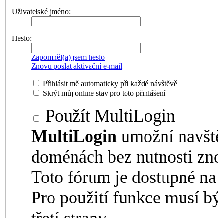
Uživatelské jméno:
Heslo:
Zapomněl(a) jsem heslo
Znovu poslat aktivační e-mail
Přihlásit mě automaticky při každé návštěvě
Skrýt můj online stav pro toto přihlášení
Použít MultiLogin
MultiLogin
umožní navšt
doménách bez nutnosti zno
Toto fórum je dostupné 
Pro použití funkce musí b
třetí strany.