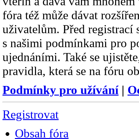
vteřin a dává vám mnohem v
fóra též může dávat rozšíř
uživatelům. Před registrací s
s našimi podmínkami pro pou
ujednáními. Také se ujistěte,
pravidla, která se na fóru ob
Podmínky pro užívání
|
O
Registrovat
Obsah fóra