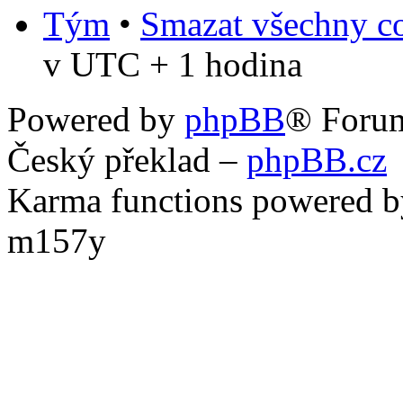
Tým
•
Smazat všechny co
v UTC + 1 hodina
Powered by
phpBB
® Foru
Český překlad –
phpBB.cz
Karma functions powered
m157y