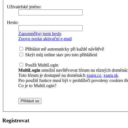
Uživatelské jméno:
Heslo:
Zapomněl(a) jsem heslo
Znovu poslat aktivační e-mail
Přihlásit mě automaticky při každé návštěvě
Skrýt můj online stav pro toto přihlášení
Použít MultiLogin
MultiLogin
umožní navštěvovat fórum na různých doménách 
Toto fórum je dostupné na doménách
xsara.cz
,
xsara.sk
.
Pro použití funkce musí být v prohlížeči povoleny cookies tře
Co je to MultiLogin?
Registrovat