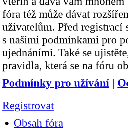
vteřin a dává vám mnohem v
fóra též může dávat rozšíř
uživatelům. Před registrací s
s našimi podmínkami pro pou
ujednáními. Také se ujistěte,
pravidla, která se na fóru ob
Podmínky pro užívání
|
O
Registrovat
Obsah fóra