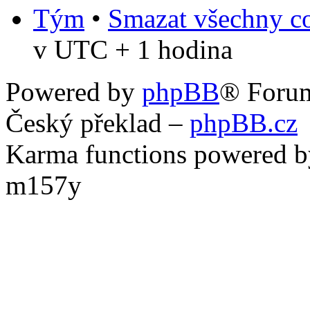
Tým
•
Smazat všechny co
v UTC + 1 hodina
Powered by
phpBB
® Foru
Český překlad –
phpBB.cz
Karma functions powered
m157y