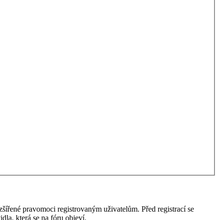
ozšířené pravomoci registrovaným uživatelům. Před registrací se
idla, která se na fóru objeví.