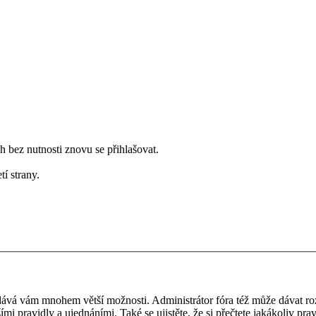
bez nutnosti znovu se přihlašovat.
tí strany.
 a dává vám mnohem větší možnosti. Administrátor fóra též může dávat r
ími pravidly a ujednáními. Také se ujistěte, že si přečtete jakákoliv prav