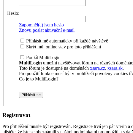
Heslo:
Zapomněl(a) jsem heslo
Znovu poslat aktivační e-mail
Přihlásit mě automaticky při každé návštěvě
Skrýt můj online stav pro toto přihlášení
Použít MultiLogin
MultiLogin
umožní navštěvovat fórum na různých doménách 
Toto fórum je dostupné na doménách
xsara.cz
,
xsara.sk
.
Pro použití funkce musí být v prohlížeči povoleny cookies tře
Co je to MultiLogin?
Registrovat
Pro přihlášení musíte být registrován. Registrace trvá jen pár vteřin
ujistěte, že jste se obeznámili s našimi podmínkami pro použití a s dalš