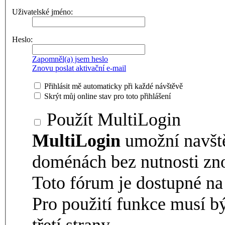
Uživatelské jméno:
Heslo:
Zapomněl(a) jsem heslo
Znovu poslat aktivační e-mail
Přihlásit mě automaticky při každé návštěvě
Skrýt můj online stav pro toto přihlášení
Použít MultiLogin
MultiLogin
umožní navšt
doménách bez nutnosti zno
Toto fórum je dostupné 
Pro použití funkce musí b
třetí strany.