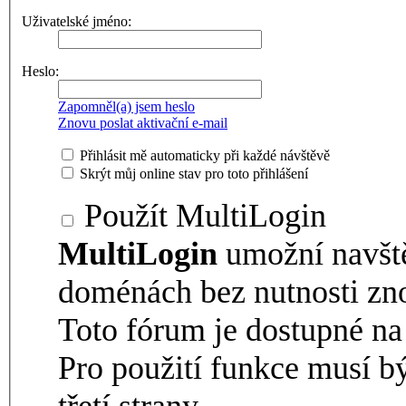
Uživatelské jméno:
Heslo:
Zapomněl(a) jsem heslo
Znovu poslat aktivační e-mail
Přihlásit mě automaticky při každé návštěvě
Skrýt můj online stav pro toto přihlášení
Použít MultiLogin
MultiLogin
umožní navšt
doménách bez nutnosti zno
Toto fórum je dostupné 
Pro použití funkce musí b
třetí strany.