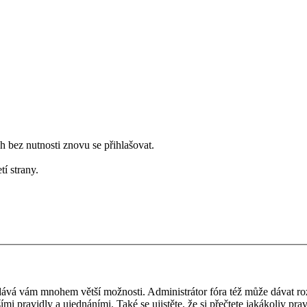
bez nutnosti znovu se přihlašovat.
tí strany.
 a dává vám mnohem větší možnosti. Administrátor fóra též může dávat r
ími pravidly a ujednáními. Také se ujistěte, že si přečtete jakákoliv prav