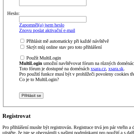
Heslo:
Zapomněl(a) jsem heslo
Znovu poslat aktivační e-mail
Přihlásit mě automaticky při každé návštěvě
Skrýt můj online stav pro toto přihlášení
Použít MultiLogin
MultiLogin
umožní navštěvovat fórum na různých doménách 
Toto fórum je dostupné na doménách
xsara.cz
,
xsara.sk
.
Pro použití funkce musí být v prohlížeči povoleny cookies tře
Co je to MultiLogin?
Registrovat
Pro přihlášení musíte být registrován. Registrace trvá jen pár vteřin
ujistěte, že jste se obeznámili s našimi podmínkami pro použití a s dalš