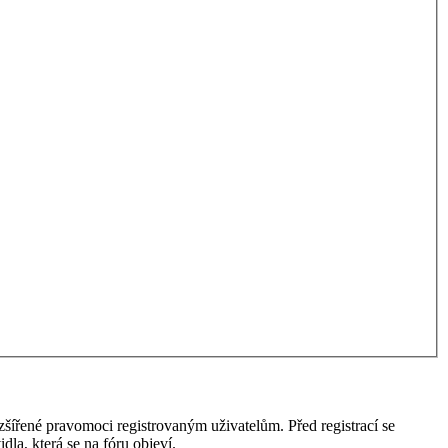
ozšířené pravomoci registrovaným uživatelům. Před registrací se
idla, která se na fóru objeví.