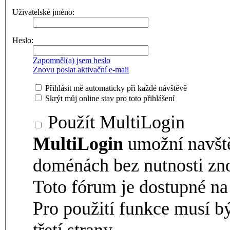
Uživatelské jméno:
Heslo:
Zapomněl(a) jsem heslo
Znovu poslat aktivační e-mail
Přihlásit mě automaticky při každé návštěvě
Skrýt můj online stav pro toto přihlášení
Použít MultiLogin
MultiLogin
umožní navšt
doménách bez nutnosti zno
Toto fórum je dostupné 
Pro použití funkce musí b
třetí strany.