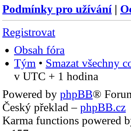
Podmínky pro užívání
|
O
Registrovat
Obsah fóra
Tým
•
Smazat všechny co
v UTC + 1 hodina
Powered by
phpBB
® Foru
Český překlad –
phpBB.cz
Karma functions powered