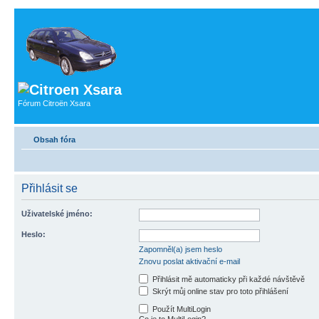
Fórum Citroën Xsara
Obsah fóra
Přihlásit se
Uživatelské jméno:
Heslo:
Zapomněl(a) jsem heslo
Znovu poslat aktivační e-mail
Přihlásit mě automaticky při každé návštěvě
Skrýt můj online stav pro toto přihlášení
Použít MultiLogin
Co je to MultiLogin?