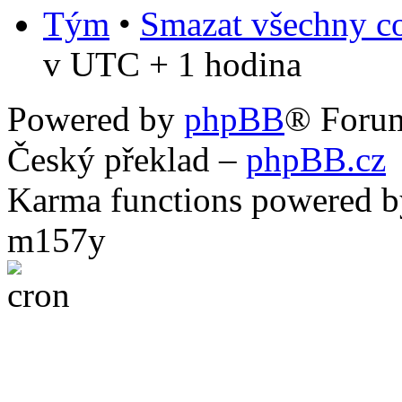
Tým
•
Smazat všechny co
v UTC + 1 hodina
Powered by
phpBB
® Foru
Český překlad –
phpBB.cz
Karma functions powered
m157y