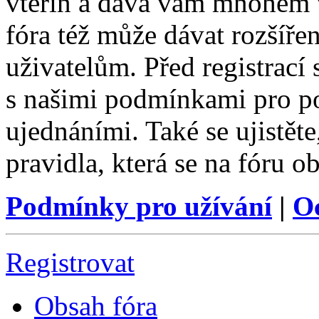
vteřin a dává vám mnohem v
fóra též může dávat rozšíř
uživatelům. Před registrací s
s našimi podmínkami pro pou
ujednáními. Také se ujistěte,
pravidla, která se na fóru ob
Podmínky pro užívání
|
O
Registrovat
Obsah fóra