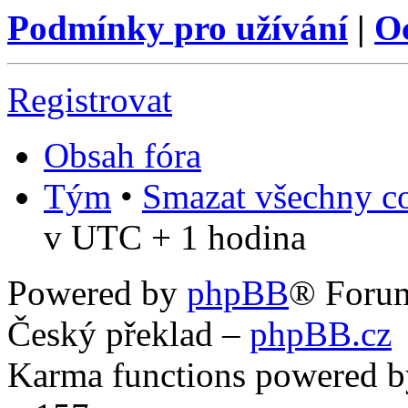
Podmínky pro užívání
|
O
Registrovat
Obsah fóra
Tým
•
Smazat všechny co
v UTC + 1 hodina
Powered by
phpBB
® Foru
Český překlad –
phpBB.cz
Karma functions powered