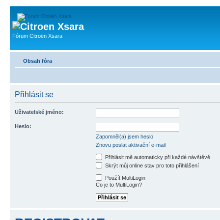
Fórum Citroën Xsara
Obsah fóra
Přihlásit se
Uživatelské jméno:
Heslo:
Zapomněl(a) jsem heslo
Znovu poslat aktivační e-mail
Přihlásit mě automaticky při každé návštěvě
Skrýt můj online stav pro toto přihlášení
Použít MultiLogin
Co je to MultiLogin?