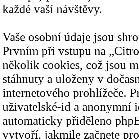
každé vaší návštěvy.
Vaše osobní údaje jsou sh
Prvním při vstupu na „Citr
několik cookies, což jsou m
stáhnuty a uloženy v dočas
internetového prohlížeče. P
uživatelské-id a anonymní id
automaticky přiděleno phpB
vytvoří, jakmile začnete pr