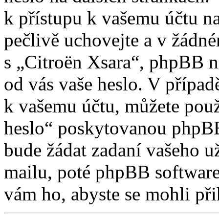
k přístupu k vašemu účtu na
pečlivě uchovejte a v žádn
s „Citroën Xsara“, phpBB ne
od vás vaše heslo. V případ
k vašemu účtu, můžete použ
heslo“ poskytovanou phpBB
bude žádat zadaní vašeho u
mailu, poté phpBB software
vám ho, abyste se mohli při