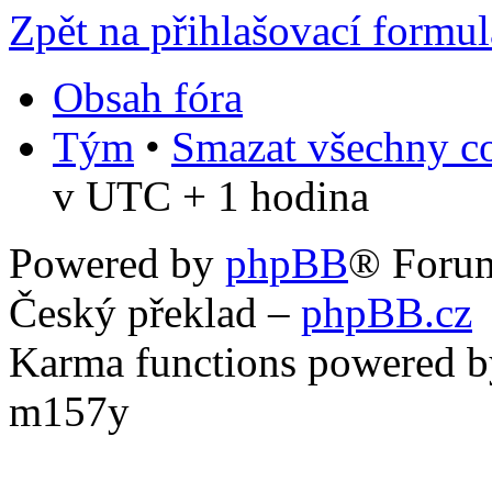
Zpět na přihlašovací formul
Obsah fóra
Tým
•
Smazat všechny co
v UTC + 1 hodina
Powered by
phpBB
® Foru
Český překlad –
phpBB.cz
Karma functions powered
m157y