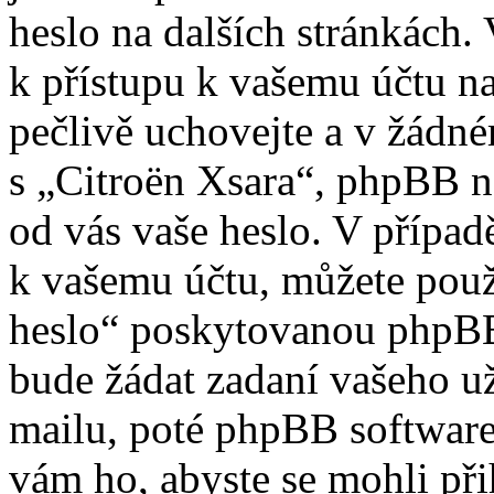
heslo na dalších stránkách. 
k přístupu k vašemu účtu na
pečlivě uchovejte a v žádn
s „Citroën Xsara“, phpBB ne
od vás vaše heslo. V případ
k vašemu účtu, můžete použ
heslo“ poskytovanou phpBB
bude žádat zadaní vašeho u
mailu, poté phpBB software
vám ho, abyste se mohli při