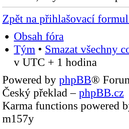
Zpět na přihlašovací formul
Obsah fóra
Tým
•
Smazat všechny co
v UTC + 1 hodina
Powered by
phpBB
® Foru
Český překlad –
phpBB.cz
Karma functions powered
m157y