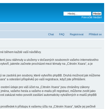
Pokročilé hledání
Chat
FAQ
Registrovat
Přihlásit se
ěné během každé vaší návštěvy.
 které jsou stáhnuty a uloženy v dočasných souborech vašeho internetového
vytvoří, jakmile začnete procházet mezi tématy na „Citroën Xsara“, a je
erý se zaobírá jen soubory, které vytvořilo phpBB. Druhá možnost jak můžeme
a“ a odeslání příspěvků po vaší registrace, když jste přihlášeni.
 osobní údaje pro váš účet na „Citroën Xsara“ jsou chráněny zákony
 jména, vašeho hesla a vašeho e-mailu při registraci, můžeme zvolit jako
ost zakázat nebo povolit zasílání automaticky vytvářených e-mailů phpBB
prostředek k přístupu k vašemu účtu na „Citroën Xsara“, takže jej pečlivě