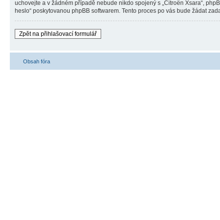
uchovejte a v žádném případě nebude nikdo spojený s „Citroën Xsara“, phpBB 
heslo“ poskytovanou phpBB softwarem. Tento proces po vás bude žádat zadan
Zpět na přihlašovací formulář
Obsah fóra