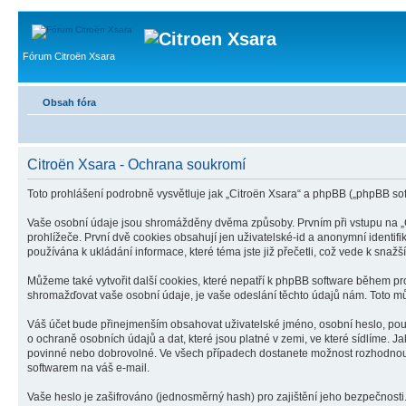
Fórum Citroën Xsara
Obsah fóra
Citroën Xsara - Ochrana soukromí
Toto prohlášení podrobně vysvětluje jak „Citroën Xsara“ a phpBB („phpBB s
Vaše osobní údaje jsou shromážděny dvěma způsoby. Prvním při vstupu na „Ci
prohlížeče. První dvě cookies obsahují jen uživatelské-id a anonymní identifi
používána k ukládání informace, které téma jste již přečetli, což vede k sna
Můžeme také vytvořit další cookies, které nepatří k phpBB software během pr
shromažďovat vaše osobní údaje, je vaše odeslání těchto údajů nám. Toto může
Váš účet bude přinejmenším obsahovat uživatelské jméno, osobní heslo, použ
o ochraně osobních údajů a dat, které jsou platné v zemi, ve které sídlíme. 
povinné nebo dobrovolné. Ve všech případech dostanete možnost rozhodnout,
softwarem na váš e-mail.
Vaše heslo je zašifrováno (jednosměrný hash) pro zajištění jeho bezpečnosti.