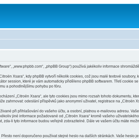
oftware“, „www.phpbb.com“, „phpBB Group“) používá jakékoliv informace shromážd
troën Xsara“, kdy phpBB vytvoří několik cookies, což jsou malé textové soubory,
kátor session, které je vám automaticky přiděleno phpBB softwarem. Třetí cookie se 
žšímu a pohodlnějšímu pohybu po fóru.
ocházení „Citroën Xsara“, ale tyto cookies jsou mimo rozsah tohoto dokumentu, kt
 zahrnovat: odeslání příspěvků jako anonymní uživatel, registrace na „Citroën Xsar
ívané při přihlašování do vašeho účtu, a osobní, platnou e-mailovou adresu. Vaše
Jakékoliv jiné informace požadované od „Citroën Xsara“ kromě vašeho uživatelského
 zda-li tyto informace budou veřejně zobrazitelné. Dále ve vašem účtu máte možn
 Přesto není doporučeno používat stejné heslo na dalších stránkách. Vaše heslo je 