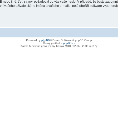
nebo jiné, třetí strany, požadovat od vás vaše heslo. V případě, že byste zapomn
í vašeho uživatelského jména a vašeho e-mailu, poté phpBB software vygeneruje h
Powered by
phpBB
® Forum Software © phpBB Group
Český překlad –
phpBB.cz
Karma functions powered by Karma MOD © 2007, 2009 m157y