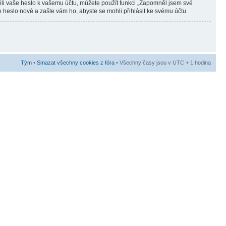
ěli vaše heslo k vašemu účtu, můžete použít funkci „Zapomněl jsem své
eslo nové a zašle vám ho, abyste se mohli přihlásit ke svému účtu.
Tým
•
Smazat všechny cookies z fóra
• Všechny časy jsou v UTC + 1 hodina