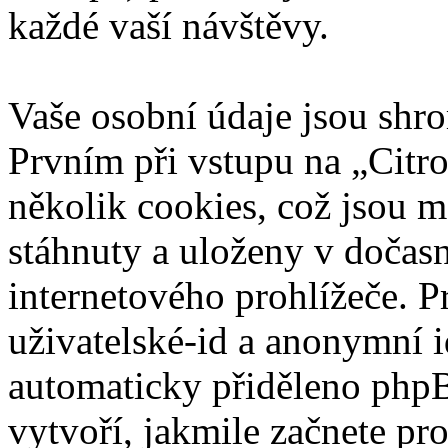
každé vaší návštěvy.
Vaše osobní údaje jsou sh
Prvním při vstupu na „Citr
několik cookies, což jsou m
stáhnuty a uloženy v dočas
internetového prohlížeče. P
uživatelské-id a anonymní id
automaticky přiděleno phpB
vytvoří, jakmile začnete pr