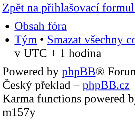
Zpět na přihlašovací formul
Obsah fóra
Tým
•
Smazat všechny co
v UTC + 1 hodina
Powered by
phpBB
® Foru
Český překlad –
phpBB.cz
Karma functions powered
m157y