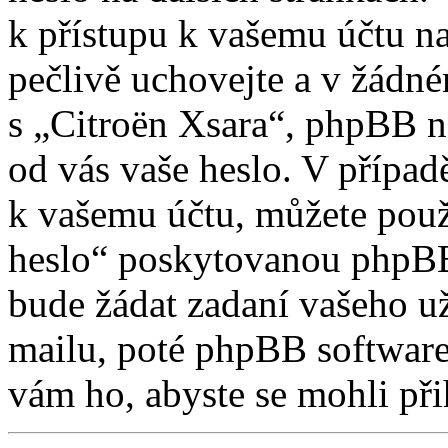
k přístupu k vašemu účtu na
pečlivě uchovejte a v žádn
s „Citroën Xsara“, phpBB ne
od vás vaše heslo. V případ
k vašemu účtu, můžete použ
heslo“ poskytovanou phpBB
bude žádat zadaní vašeho u
mailu, poté phpBB software
vám ho, abyste se mohli při