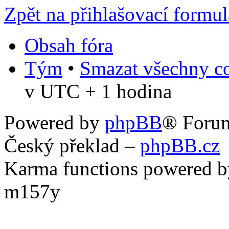
Zpět na přihlašovací formul
Obsah fóra
Tým
•
Smazat všechny co
v UTC + 1 hodina
Powered by
phpBB
® Foru
Český překlad –
phpBB.cz
Karma functions powered
m157y