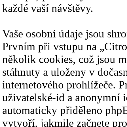
každé vaší návštěvy.
Vaše osobní údaje jsou sh
Prvním při vstupu na „Citr
několik cookies, což jsou m
stáhnuty a uloženy v dočas
internetového prohlížeče. P
uživatelské-id a anonymní id
automaticky přiděleno phpB
vytvoří, jakmile začnete pr