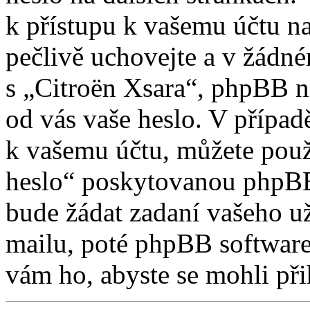
k přístupu k vašemu účtu na
pečlivě uchovejte a v žádn
s „Citroën Xsara“, phpBB ne
od vás vaše heslo. V případ
k vašemu účtu, můžete použ
heslo“ poskytovanou phpBB
bude žádat zadaní vašeho u
mailu, poté phpBB software
vám ho, abyste se mohli při