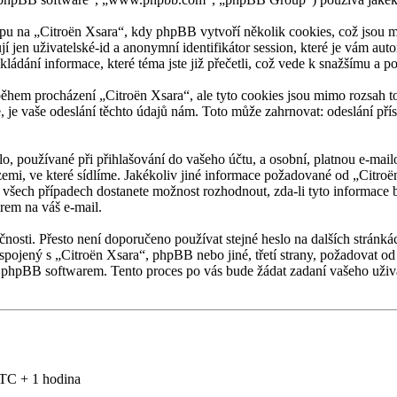
u na „Citroën Xsara“, kdy phpBB vytvoří několik cookies, což jsou ma
í jen uživatelské-id a anonymní identifikátor session, které je vám au
kládání informace, které téma jste již přečetli, což vede k snažšímu a 
ěhem procházení „Citroën Xsara“, ale tyto cookies jsou mimo rozsah to
 vaše odeslání těchto údajů nám. Toto může zahrnovat: odeslání přísp
, používané při přihlašování do vašeho účtu, a osobní, platnou e-mail
 zemi, ve které sídlíme. Jakékoliv jiné informace požadované od „Citro
e všech případech dostanete možnost rozhodnout, zda-li tyto informace
rem na váš e-mail.
čnosti. Přesto není doporučeno používat stejné heslo na dalších stránká
spojený s „Citroën Xsara“, phpBB nebo jiné, třetí strany, požadovat od
 phpBB softwarem. Tento proces po vás bude žádat zadaní vašeho uživ
TC + 1 hodina