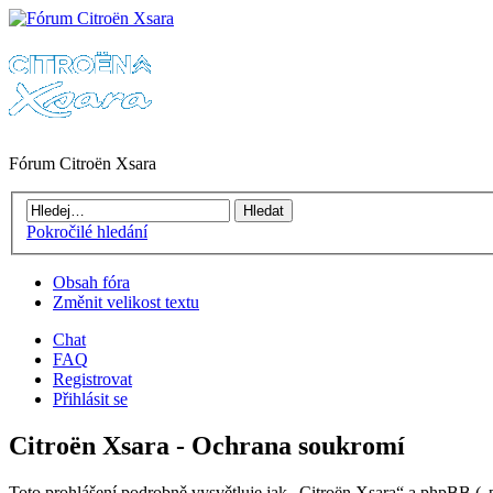
Fórum Citroën Xsara
Pokročilé hledání
Obsah fóra
Změnit velikost textu
Chat
FAQ
Registrovat
Přihlásit se
Citroën Xsara - Ochrana soukromí
Toto prohlášení podrobně vysvětluje jak „Citroën Xsara“ a phpBB