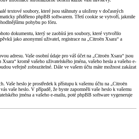
lé textové soubory, které jsou stáhnuty a uloženy v dočasných
tomaticky přiděleno phpBB softwarem. Třetí cookie se vytvoří, jakmile
pohodlnějšímu pohybu po fóru.
hoto dokumentu, který se zaobírá jen soubory, které vytvořilo
ěvků jako anonymní uživatel, registrace na „Citroën Xsara“ a
ovou adresu. Vaše osobní údaje pro váš účet na „Citroën Xsara“ jsou
ën Xsara“ kromě vašeho uživatelského jména, vašeho hesla a vašeho e-
 budou veřejně zobrazitelné. Dále ve vašem účtu máte možnost zakázat
ch. Vaše heslo je prostředek k přístupu k vašemu účtu na „Citroën
 vás vaše heslo. V případě, že byste zapomněli vaše heslo k vašemu
atelského jména a vašeho e-mailu, poté phpBB software vygeneruje