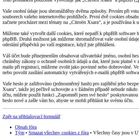
Vaše osobní údaje jsou shromážděny dvěma způsoby. Prvním při vstup
souborech vašeho internetového prohlížeče. První dvě cookies obsahuj
začnete procházet mezi tématy na „Citroën Xsara“, a je používána k u
Můžeme také vytvořit další cookies, které nepatří k phpBB software b
phpBB. Druhá možnost jak můžeme shromažďovat vaše osobní údaje, je
odeslání příspěvků po vaší registrace, když jste přihlášeni.
Váš účet bude přinejmenším obsahovat uživatelské jméno, osobní heslo
chráněny zákony o ochraně osobních údajů a dat, které jsou platné v
mailu při registraci, můžeme zvolit jako povinné nebo dobrovolné. V
nebo povolit zasílání automaticky vytvářených e-mailů phpBB softwa
Vaše heslo je zašifrováno (jednosměrný hash) pro zajištění jeho bezpe
Xsara“, takže jej pečlivě uchovejte a v žádném případě nebude nikdo 
účtu, můžete použít funkci „Zapomněl jsem své heslo“ poskytovanou
heslo nové a zašle vám ho, abyste se mohli přihlásit ke svému účtu.
Zpět na přihlašovací formulář
Obsah fóra
Tým
•
Smazat všechny cookies z fóra
• Všechny časy jsou v U