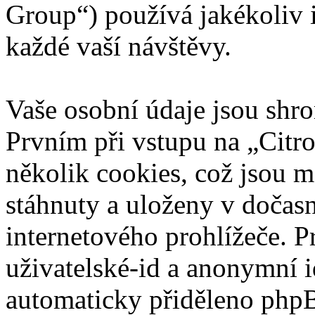
Group“) používá jakékoliv
každé vaší návštěvy.
Vaše osobní údaje jsou sh
Prvním při vstupu na „Citr
několik cookies, což jsou m
stáhnuty a uloženy v dočas
internetového prohlížeče. P
uživatelské-id a anonymní id
automaticky přiděleno phpB