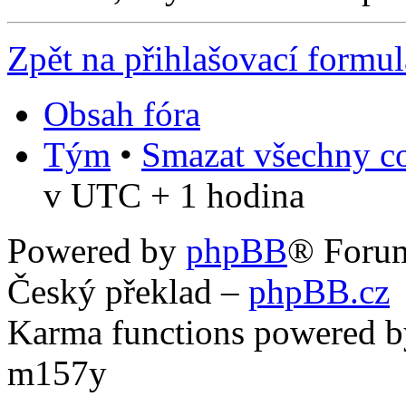
Zpět na přihlašovací formul
Obsah fóra
Tým
•
Smazat všechny co
v UTC + 1 hodina
Powered by
phpBB
® Foru
Český překlad –
phpBB.cz
Karma functions powered
m157y