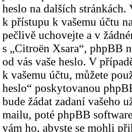
heslo na dalších stránkách. 
k přístupu k vašemu účtu na
pečlivě uchovejte a v žádn
s „Citroën Xsara“, phpBB ne
od vás vaše heslo. V případ
k vašemu účtu, můžete použ
heslo“ poskytovanou phpBB
bude žádat zadaní vašeho u
mailu, poté phpBB software
vám ho, abyste se mohli při