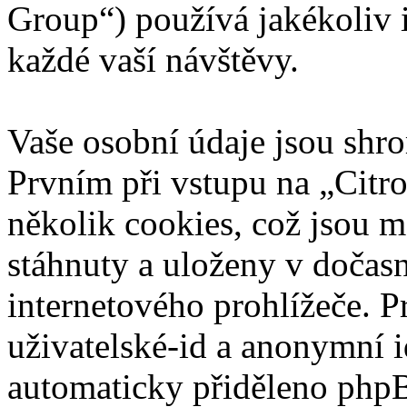
Group“) používá jakékoliv
každé vaší návštěvy.
Vaše osobní údaje jsou sh
Prvním při vstupu na „Citr
několik cookies, což jsou m
stáhnuty a uloženy v dočas
internetového prohlížeče. P
uživatelské-id a anonymní id
automaticky přiděleno phpB