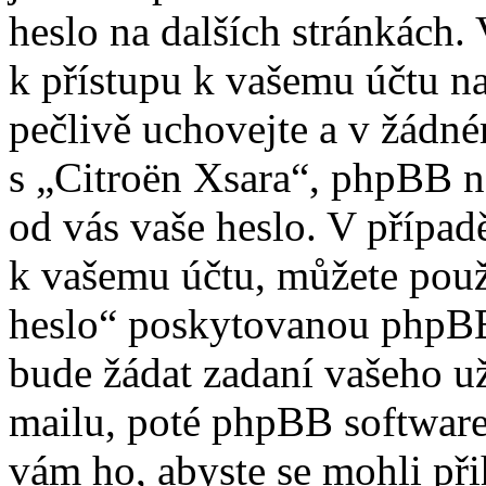
heslo na dalších stránkách. 
k přístupu k vašemu účtu na
pečlivě uchovejte a v žádn
s „Citroën Xsara“, phpBB ne
od vás vaše heslo. V případ
k vašemu účtu, můžete použ
heslo“ poskytovanou phpBB
bude žádat zadaní vašeho u
mailu, poté phpBB software
vám ho, abyste se mohli při