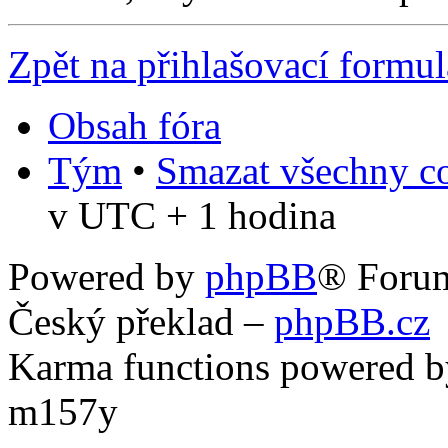
Zpět na přihlašovací formul
Obsah fóra
Tým
•
Smazat všechny co
v UTC + 1 hodina
Powered by
phpBB
® Foru
Český překlad –
phpBB.cz
Karma functions powered
m157y