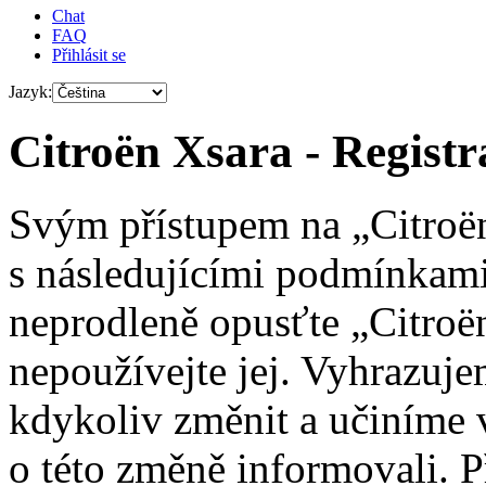
Chat
FAQ
Přihlásit se
Jazyk:
Citroën Xsara - Registr
Svým přístupem na „Citroën
s následujícími podmínkami
neprodleně opusťte „Citroën
nepoužívejte jej. Vyhrazuj
kdykoliv změnit a učiníme 
o této změně informovali. 