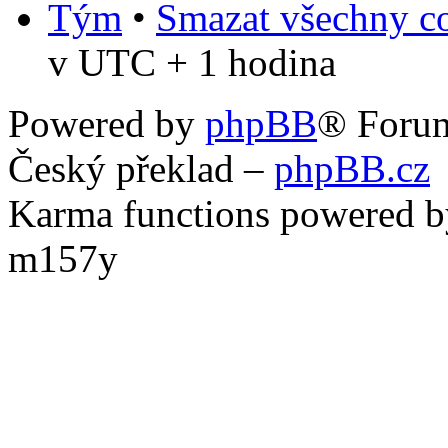
Tým
•
Smazat všechny co
v UTC + 1 hodina
Powered by
phpBB
® Foru
Český překlad –
phpBB.cz
Karma functions powered
m157y