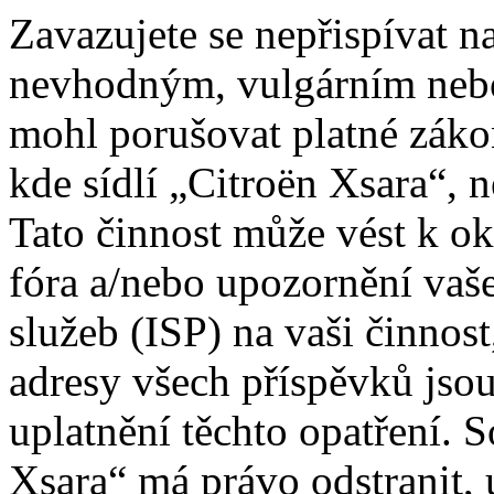
Zavazujete se nepřispívat 
nevhodným, vulgárním nebo
mohl porušovat platné záko
kde sídlí „Citroën Xsara“, 
Tato činnost může vést k o
fóra a/nebo upozornění vaš
služeb (ISP) na vaši činnos
adresy všech příspěvků jso
uplatnění těchto opatření. S
Xsara“ má právo odstranit, 