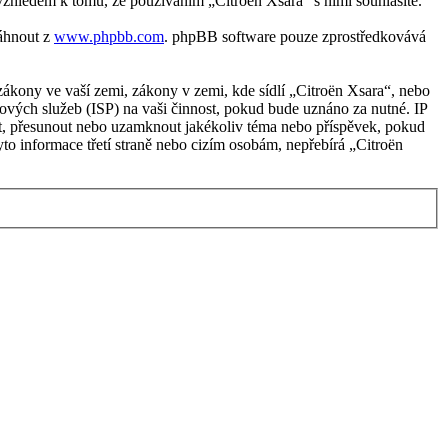
vzhledem k tomu, že používáním „Citroën Xsara“ s nimi souhlasíte.
táhnout z
www.phpbb.com
. phpBB software pouze zprostředkovává
ákony ve vaší zemi, zákony v zemi, kde sídlí „Citroën Xsara“, nebo
ových služeb (ISP) na vaši činnost, pokud bude uznáno za nutné. IP
avit, přesunout nebo uzamknout jakékoliv téma nebo příspěvek, pokud
to informace třetí straně nebo cizím osobám, nepřebírá „Citroën