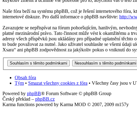
kdykoliv změnit a učiníme vše potřebné pro to, abychom vás o této z
Naše fóra beží na systému phpBB, což je řešení internetového fóra, kt
internetové diskuze. Pro další informace o phpBB navštivte:
http://w
Zavazujete se nepřispívat na fórum pohoršujícím, hanlivým, nevhodný
platné mezinárodní právo. Tato činnost může vést k okamžitému a trv
adresy všech příspěvků jsou ukládány pro případné uplatnění těchto o
to bude považovat za nutné. Jako uživatel souhlasíte se všemi údaji 
Xsara“ ani phpBB zodpovědnost za jakýkoliv pokus o vniknutí do sys
Obsah fóra
Tým
•
Smazat všechny cookies z fóra
• Všechny časy jsou v U
Powered by
phpBB
® Forum Software © phpBB Group
Český překlad –
phpBB.cz
Karma functions powered by Karma MOD © 2007, 2009 m157y