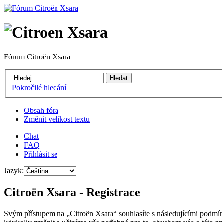
Fórum Citroën Xsara
Pokročilé hledání
Obsah fóra
Změnit velikost textu
Chat
FAQ
Přihlásit se
Jazyk:
Citroën Xsara - Registrace
Svým přístupem na „Citroën Xsara“ souhlasíte s následujícími podmín