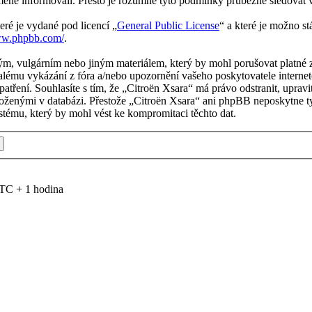
měně informovali. Přesto je rozumné tyto podmínky průběžně sledovat 
eré je vydané pod licencí „
General Public License
“ a které je možno s
ww.phpbb.com/
.
m, vulgárním nebo jiným materiálem, který by mohl porušovat platné z
alému vykázání z fóra a/nebo upozornění vašeho poskytovatele internet
patření. Souhlasíte s tím, že „Citroën Xsara“ má právo odstranit, upr
uloženými v databázi. Přestože „Citroën Xsara“ ani phpBB neposkytne ty
tému, který by mohl vést ke kompromitaci těchto dat.
TC + 1 hodina