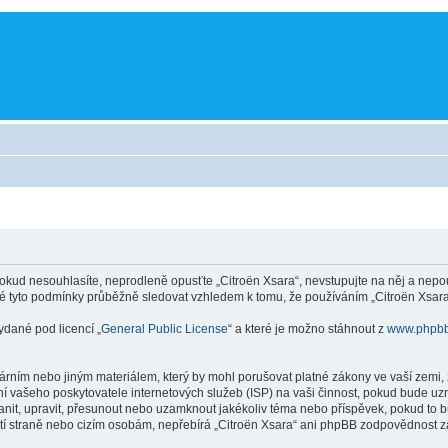
kud nesouhlasíte, neprodleně opusťte „Citroën Xsara“, nevstupujte na něj a nepou
é tyto podmínky průběžně sledovat vzhledem k tomu, že používáním „Citroën Xsara“
ydané pod licencí „
General Public License
“ a které je možno stáhnout z
www.phpb
rním nebo jiným materiálem, který by mohl porušovat platné zákony ve vaší zemi, z
í vašeho poskytovatele internetových služeb (ISP) na vaši činnost, pokud bude uz
tranit, upravit, přesunout nebo uzamknout jakékoliv téma nebo příspěvek, pokud to 
etí straně nebo cizím osobám, nepřebírá „Citroën Xsara“ ani phpBB zodpovědnost za