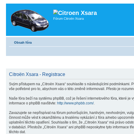
Fórum Citroën Xsara
Obsah fóra
Citroën Xsara - Registrace
Svým přístupem na „Citroën Xsara“ souhlasíte s následujícími podmínkami. Po
vše potřebné pro to, abychom vás o této změně informovali. Přesto je rozumn
Naše fóra beží na systému phpBB, což je řešení internetového fóra, které je v
informace o phpBB navštivte:
http://www.phpbb.com/
.
Zavazujete se nepřispívat na fórum pohoršujícím, hanlivým, nevhodným, vulgá
činnost může vést k okamžitému a trvalému vykázání z fóra a/nebo upozorněn
uplatnění těchto opatření. Souhlasíte s tím, že „Citroën Xsara“ má právo ods
v databázi. Přestože „Citroën Xsara“ ani phpBB neposkytne tyto informace tř
těchto dat.