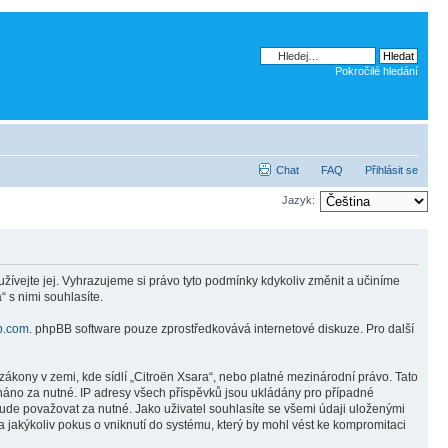
Pokročilé hledání
Chat
FAQ
Přihlásit se
Jazyk:
žívejte jej. Vyhrazujeme si právo tyto podmínky kdykoliv změnit a učiníme
 s nimi souhlasíte.
b.com
. phpBB software pouze zprostředkovává internetové diskuze. Pro další
ákony v zemi, kde sídlí „Citroën Xsara“, nebo platné mezinárodní právo. Tato
náno za nutné. IP adresy všech příspěvků jsou ukládány pro případné
bude považovat za nutné. Jako uživatel souhlasíte se všemi údaji uloženými
 jakýkoliv pokus o vniknutí do systému, který by mohl vést ke kompromitaci