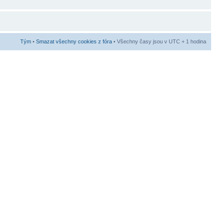
Tým
•
Smazat všechny cookies z fóra
• Všechny časy jsou v UTC + 1 hodina