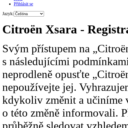
Přihlásit se
Jazyk:
Citroën Xsara - Registr
Svým přístupem na „Citroën
s následujícími podmínkami
neprodleně opusťte „Citroën
nepoužívejte jej. Vyhrazuj
kdykoliv změnit a učiníme 
o této změně informovali. 
průběžně sledovat vzhledem