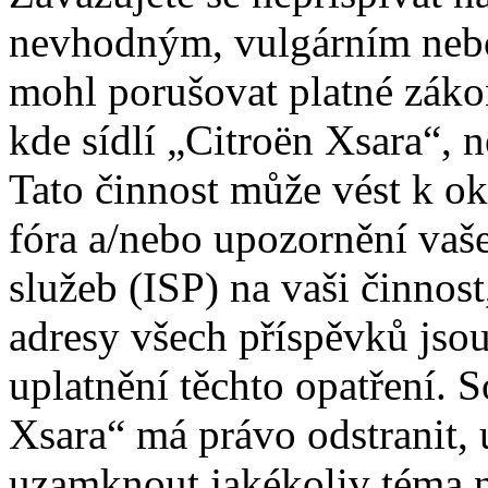
nevhodným, vulgárním nebo
mohl porušovat platné záko
kde sídlí „Citroën Xsara“, 
Tato činnost může vést k o
fóra a/nebo upozornění vaš
služeb (ISP) na vaši činnos
adresy všech příspěvků jso
uplatnění těchto opatření. S
Xsara“ má právo odstranit, 
uzamknout jakékoliv téma 