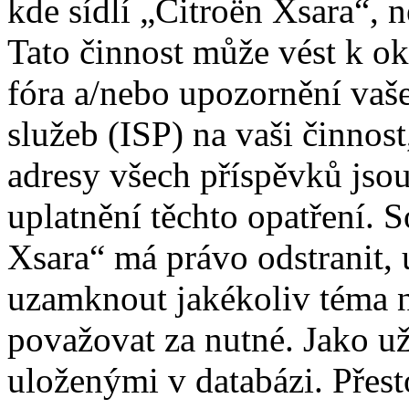
kde sídlí „Citroën Xsara“, 
Tato činnost může vést k o
fóra a/nebo upozornění vaš
služeb (ISP) na vaši činnos
adresy všech příspěvků jso
uplatnění těchto opatření. S
Xsara“ má právo odstranit, 
uzamknout jakékoliv téma 
považovat za nutné. Jako už
uloženými v databázi. Přes