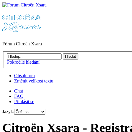
Fórum Citroën Xsara
Pokročilé hledání
Obsah fóra
Změnit velikost textu
Chat
FAQ
Přihlásit se
Jazyk:
Citroën Xsara - Registr