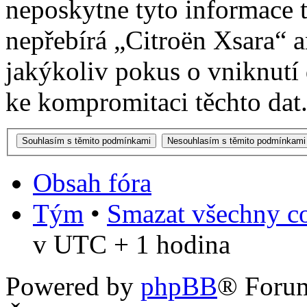
neposkytne tyto informace t
nepřebírá „Citroën Xsara“
jakýkoliv pokus o vniknutí
ke kompromitaci těchto dat
Obsah fóra
Tým
•
Smazat všechny co
v UTC + 1 hodina
Powered by
phpBB
® Foru