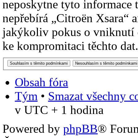
neposkytne tyto informace t
nepřebírá „Citroën Xsara“
jakýkoliv pokus o vniknutí
ke kompromitaci těchto dat
Obsah fóra
Tým
•
Smazat všechny co
v UTC + 1 hodina
Powered by
phpBB
® Foru