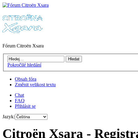
Fórum Citroën Xsara
Pokročilé hledání
Obsah fóra
Změnit velikost textu
Chat
FAQ
Přihlásit se
Jazyk:
Citroën Xsara - Registr