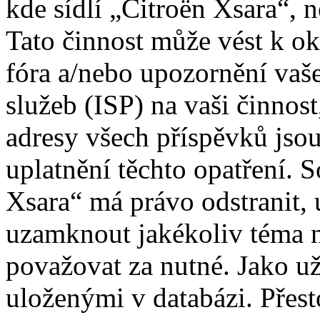
kde sídlí „Citroën Xsara“, 
Tato činnost může vést k o
fóra a/nebo upozornění vaš
služeb (ISP) na vaši činnos
adresy všech příspěvků jso
uplatnění těchto opatření. S
Xsara“ má právo odstranit, 
uzamknout jakékoliv téma 
považovat za nutné. Jako už
uloženými v databázi. Přes