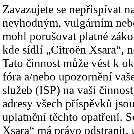
Zavazujete se nepřispívat 
nevhodným, vulgárním nebo
mohl porušovat platné záko
kde sídlí „Citroën Xsara“, 
Tato činnost může vést k o
fóra a/nebo upozornění vaš
služeb (ISP) na vaši činnos
adresy všech příspěvků jso
uplatnění těchto opatření. S
Xsara“ má právo odstranit, 