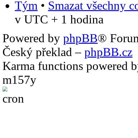
Tým
•
Smazat všechny co
v UTC + 1 hodina
Powered by
phpBB
® Foru
Český překlad –
phpBB.cz
Karma functions powered
m157y