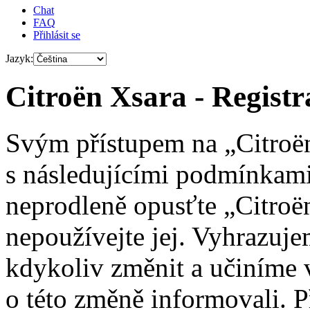
Chat
FAQ
Přihlásit se
Jazyk:
Citroën Xsara - Registr
Svým přístupem na „Citroën
s následujícími podmínkami
neprodleně opusťte „Citroën
nepoužívejte jej. Vyhrazuj
kdykoliv změnit a učiníme 
o této změně informovali. 