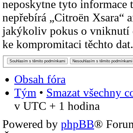
neposkytne tyto informace t
nepřebírá „Citroën Xsara“
jakýkoliv pokus o vniknutí
ke kompromitaci těchto dat
Obsah fóra
Tým
•
Smazat všechny co
v UTC + 1 hodina
Powered by
phpBB
® Foru