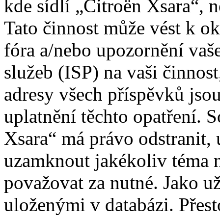
kde sídlí „Citroën Xsara“, 
Tato činnost může vést k o
fóra a/nebo upozornění vaš
služeb (ISP) na vaši činnos
adresy všech příspěvků jso
uplatnění těchto opatření. S
Xsara“ má právo odstranit, 
uzamknout jakékoliv téma 
považovat za nutné. Jako už
uloženými v databázi. Přes