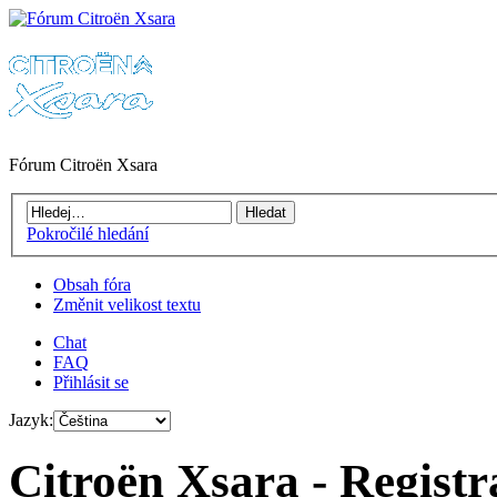
Fórum Citroën Xsara
Pokročilé hledání
Obsah fóra
Změnit velikost textu
Chat
FAQ
Přihlásit se
Jazyk:
Citroën Xsara - Registr