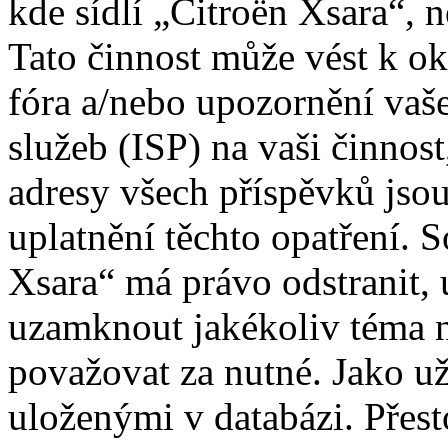
kde sídlí „Citroën Xsara“, 
Tato činnost může vést k o
fóra a/nebo upozornění vaš
služeb (ISP) na vaši činnos
adresy všech příspěvků jso
uplatnění těchto opatření. S
Xsara“ má právo odstranit, 
uzamknout jakékoliv téma 
považovat za nutné. Jako už
uloženými v databázi. Přes