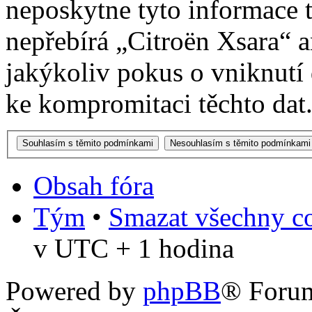
neposkytne tyto informace t
nepřebírá „Citroën Xsara“
jakýkoliv pokus o vniknutí
ke kompromitaci těchto dat
Obsah fóra
Tým
•
Smazat všechny co
v UTC + 1 hodina
Powered by
phpBB
® Foru