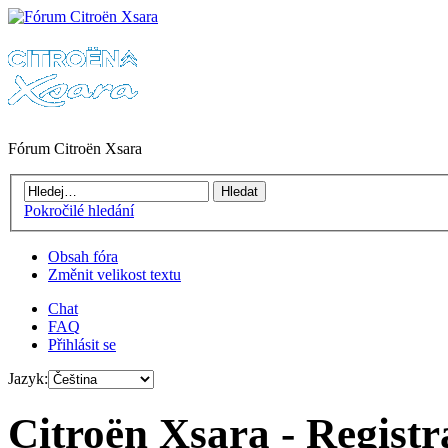
Fórum Citroën Xsara
Pokročilé hledání
Obsah fóra
Změnit velikost textu
Chat
FAQ
Přihlásit se
Jazyk:
Citroën Xsara - Registr