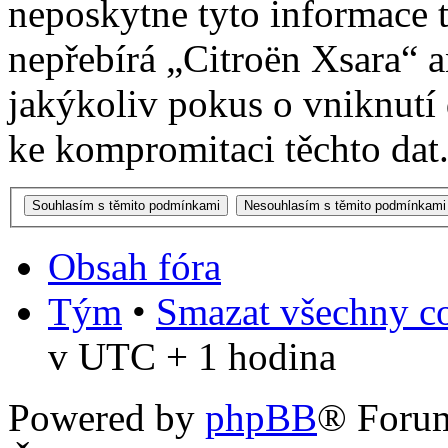
neposkytne tyto informace t
nepřebírá „Citroën Xsara“
jakýkoliv pokus o vniknutí
ke kompromitaci těchto dat
Obsah fóra
Tým
•
Smazat všechny co
v UTC + 1 hodina
Powered by
phpBB
® Foru