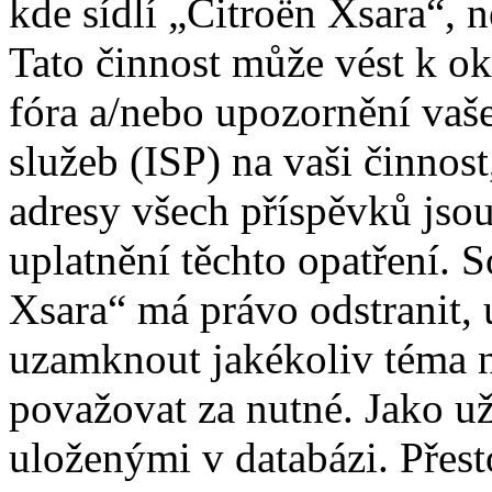
kde sídlí „Citroën Xsara“, 
Tato činnost může vést k o
fóra a/nebo upozornění vaš
služeb (ISP) na vaši činnos
adresy všech příspěvků jso
uplatnění těchto opatření. S
Xsara“ má právo odstranit, 
uzamknout jakékoliv téma 
považovat za nutné. Jako už
uloženými v databázi. Přes