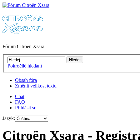
Fórum Citroën Xsara
Pokročilé hledání
Obsah fóra
Změnit velikost textu
Chat
FAQ
Přihlásit se
Jazyk:
Citroën Xsara - Registr