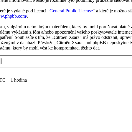
měně informovali. Přesto je rozumné tyto podmínky průběžně sledovat 
eré je vydané pod licencí „
General Public License
“ a které je možno s
ww.phpbb.com/
.
m, vulgárním nebo jiným materiálem, který by mohl porušovat platné z
alému vykázání z fóra a/nebo upozornění vašeho poskytovatele internet
patření. Souhlasíte s tím, že „Citroën Xsara“ má právo odstranit, upr
uloženými v databázi. Přestože „Citroën Xsara“ ani phpBB neposkytne ty
tému, který by mohl vést ke kompromitaci těchto dat.
TC + 1 hodina