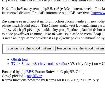
kdykoliv změnit a učiníme vše potřebné pro to, abychom vás o této z
Naše fóra beží na systému phpBB, což je řešení internetového fóra, kt
internetové diskuze. Pro další informace o phpBB navštivte:
http://w
Zavazujete se nepřispívat na fórum pohoršujícím, hanlivým, nevhodný
platné mezinárodní právo. Tato činnost může vést k okamžitému a trv
adresy všech příspěvků jsou ukládány pro případné uplatnění těchto o
to bude považovat za nutné. Jako uživatel souhlasíte se všemi údaji 
Xsara“ ani phpBB zodpovědnost za jakýkoliv pokus o vniknutí do sys
Obsah fóra
Tým
•
Smazat všechny cookies z fóra
• Všechny časy jsou v U
Powered by
phpBB
® Forum Software © phpBB Group
Český překlad –
phpBB.cz
Karma functions powered by Karma MOD © 2007, 2009 m157y