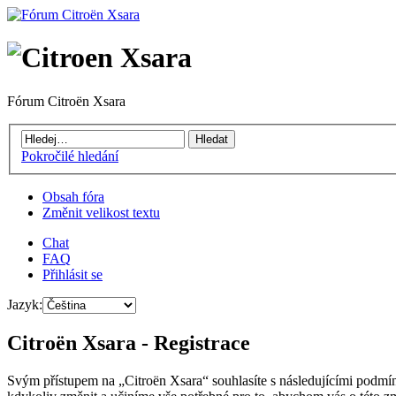
Fórum Citroën Xsara
Pokročilé hledání
Obsah fóra
Změnit velikost textu
Chat
FAQ
Přihlásit se
Jazyk:
Citroën Xsara - Registrace
Svým přístupem na „Citroën Xsara“ souhlasíte s následujícími podmín