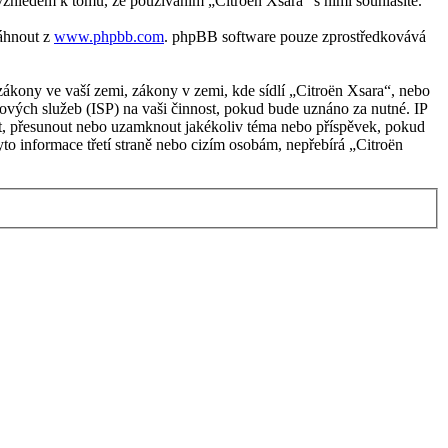
vzhledem k tomu, že používáním „Citroën Xsara“ s nimi souhlasíte.
táhnout z
www.phpbb.com
. phpBB software pouze zprostředkovává
ákony ve vaší zemi, zákony v zemi, kde sídlí „Citroën Xsara“, nebo
ových služeb (ISP) na vaši činnost, pokud bude uznáno za nutné. IP
avit, přesunout nebo uzamknout jakékoliv téma nebo příspěvek, pokud
to informace třetí straně nebo cizím osobám, nepřebírá „Citroën